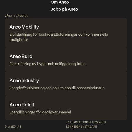
Om Aneo
Jobb på Aneo
VÅRA TJÄNSTER
Aneo Mobility
Elbilsladdning för bostadsrättsföreningar och kommersiella 
fastigheter
Aneo Build
Elektrifiering av bygg- och anläggningsplatser
Aneo Industry
Energieffektivisering och nollutsläpp till processindustrin
Aneo Retail
Energilösningar för dagligvaruhandel
INTEGRITETSPOLICY
KAKOR
© ANEO AB
LINKEDIN
INSTAGRAM