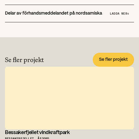
Delar av förhandsmeddelandet på nordsamiska
LADDA NER
↓
Se fler projekt
Se fler projekt
Bessakerfjellet vindkraftpark
BESSAKERFJELLET, ÅFJORD