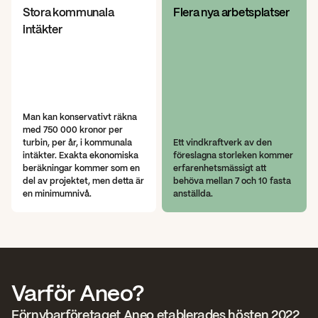
Stora kommunala 
Flera nya arbetsplatser
intäkter
Man kan konservativt räkna 
med 750 000 kronor per 
turbin, per år, i kommunala 
Ett vindkraftverk av den 
intäkter. Exakta ekonomiska 
föreslagna storleken kommer 
beräkningar kommer som en 
erfarenhetsmässigt att 
del av projektet, men detta är 
behöva mellan 7 och 10 fasta 
en minimumnivå.
anställda.
Varför Aneo?
Förnybarföretaget Aneo etablerades hösten 2022 