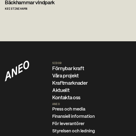
Bäckhammar vindpark
KRISTINEHAMN
SIDOR
Förnybar kraft
Våra projekt
Kraftmarknader
Aktuellt
Kontakta oss
ANEO
Press och media
Finansiell information
För leverantörer
Styrelsen och ledning