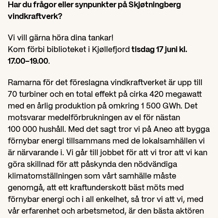
Har du frågor eller synpunkter på Skjøtningberg 
vindkraftverk?
Vi vill gärna höra dina tankar!
Kom förbi biblioteket i Kjøllefjord
 tisdag 17 juni kl. 
17.00–19.00
. 
Ramarna för det föreslagna vindkraftverket är upp till 
70 turbiner och en total effekt på cirka 420 megawatt 
med en årlig produktion på omkring 1 500 GWh. Det 
motsvarar medelförbrukningen av el för nästan 
100 000 hushåll. Med det sagt tror vi på Aneo att bygga 
förnybar energi tillsammans med de lokalsamhällen vi 
är närvarande i. Vi går till jobbet för att vi tror att vi kan 
göra skillnad för att påskynda den nödvändiga 
klimatomställningen som vårt samhälle måste 
genomgå, att ett kraftunderskott bäst möts med 
förnybar energi och i all enkelhet, så tror vi att vi, med 
vår erfarenhet och arbetsmetod, är den bästa aktören 