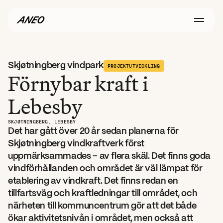
Skjøtningberg vindpark
PROJEKTUTVECKLING
Förnybar kraft i 
Lebesby
SKJØTNINGBERG, LEBESBY
Det har gått över 20 år sedan planerna för 
Skjøtningberg vindkraftverk först 
uppmärksammades – av flera skäl. Det finns goda 
vindförhållanden och området är väl lämpat för 
etablering av vindkraft. Det finns redan en 
tillfartsväg och kraftledningar till området, och 
närheten till kommuncentrum gör att det både 
ökar aktivitetsnivån i området, men också att 