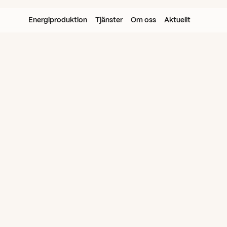
Energiproduktion
Tjänster
Om oss
Aktuellt
ort
för
Aneo
kar
tillgång
till
Aneos
högspänningsanläg