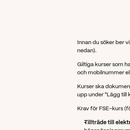
vatten-
och
vind
Säkerhetskort.
Innan du söker ber vi
nedan).
Giltiga kurser som h
och mobilnummer ell
Kurser ska dokumente
upp under "Lägg till
Krav för FSE-kurs (fö
Tillträde till ele