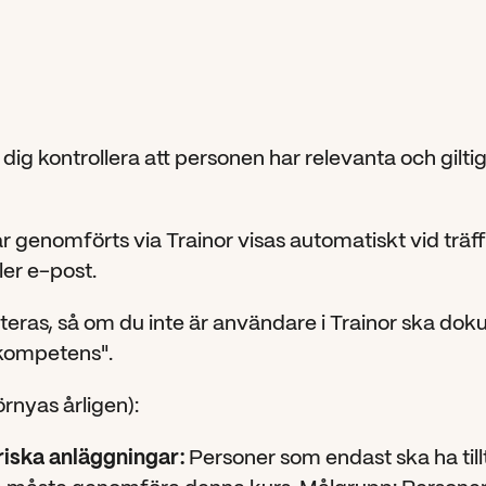
kraftverk
måste
ansöka
hos
driftchefen
 dig kontrollera att personen har relevanta och gilti
ar genomförts via Trainor visas automatiskt vid träf
er e-post.
ras, så om du inte är användare i Trainor ska dok
 kompetens".
rnyas årligen):
ktriska anläggningar:
 Personer som endast ska ha tilltr