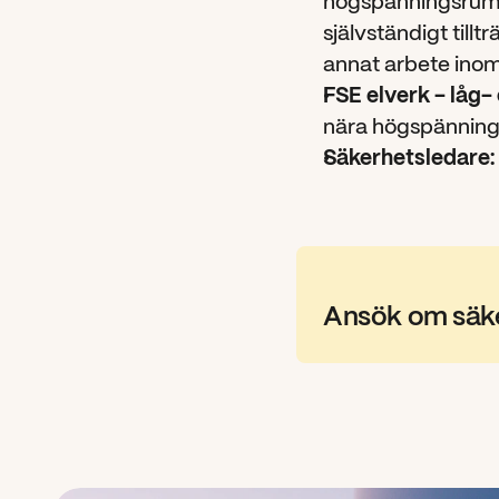
högspänningsrum 
självständigt tillt
annat arbete inom
FSE elverk - låg-
nära högspänning
Säkerhetsledare:
Ansök om säke