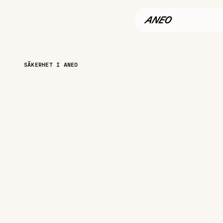
SÄKERHET I ANEO
Säkerhetsk
kraftverk
Externa
som
öns