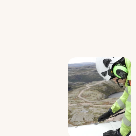
Som
vindkraftstekniker
arbetar
du
med
underhåll
av
vindkraftverk
och
övrig
infrastruktur
på
vindkraftsanläggningar.
Felsökning
och
reparation
av
vindkraftverk
och
övrig
infrastruktur
är
också
en
viktig
del
av
arbetsdagen
på
en
vindkraftsanläggning.