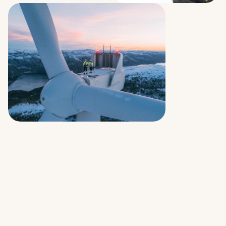
Det
bästa
med
att
vara
vindkraftstekniker
är
att
du
får
en
mångsidig
kompetens
och
en
varierad
arbetsdag.
Att
veta
att
man
går
upp
varje
dag
och
gör
en
skillnad
med
det
arbete
man
utför
är
en
väldigt
bra
känsla.