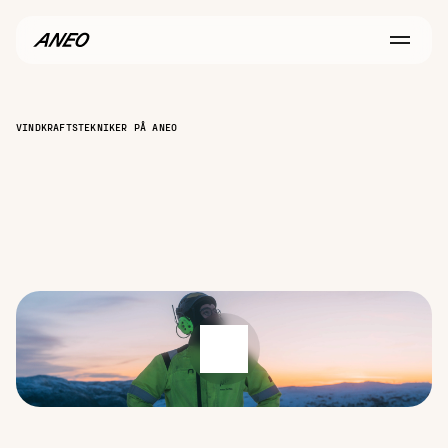
VINDKRAFTSTEKNIKER PÅ ANEO
På
jobb
för
framtiden
Vill
du
bli
vindkraftstekniker
på
Aneo
och
aktivt
bidra
till
en
grön
omställning?