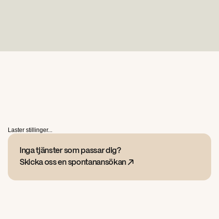
Våra
lediga
tjänster
Laster stillinger...
Inga tjänster som passar dig?
Skicka oss en spontanansökan ↗