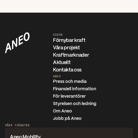
SIDOR
Förnybar kraft
Våra projekt
Kraftmarknader
Aktuellt
Kontakta oss
ANEO
Press och media
Finansiell information
För leverantörer
Styrelsen och ledning
Om Aneo
Jobb på Aneo
VÅRA TJÄNSTER
Aneo Mobility