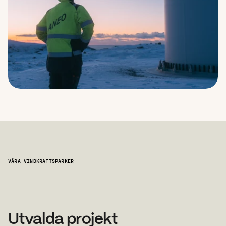
VÅRA VINDKRAFTSPARKER
Aneo
är
en
stor
ägare
av
kraftproduktion,
med
helt
och
delvis
ägande
i
11
vindparker
i
Norge
och
Sverige.
Vår
vindkraftsproduktion
är
idag
1,2
TWh
ägd
vindkraft
och
6,2
TWh
förvaltad
vindkraft.
Utvalda projekt