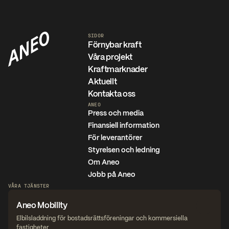
SIDOR
Förnybar kraft
Våra projekt
Kraftmarknader
Aktuellt
Kontakta oss
ANEO
Press och media
Finansiell information
För leverantörer
Styrelsen och ledning
Om Aneo
Jobb på Aneo
VÅRA TJÄNSTER
Aneo Mobility
Elbilsladdning för bostadsrättsföreningar och kommersiella 
fastigheter