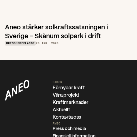
Aneo stärker solkraftssatsningen i 
Sverige – Skånum solpark i drift
PRESSMEDDELANDE
28 APR. 2026
SIDOR
Förnybar kraft
Våra projekt
Kraftmarknader
Aktuellt
Kontakta oss
ANEO
Press och media
Finansiell information