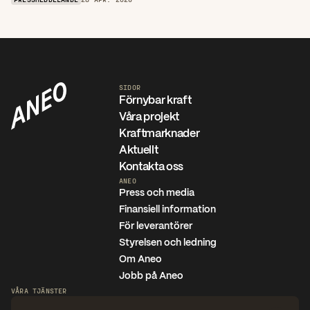
SIDOR
Förnybar kraft
Våra projekt
Kraftmarknader
Aktuellt
Kontakta oss
ANEO
Press och media
Finansiell information
För leverantörer
Styrelsen och ledning
Om Aneo
Jobb på Aneo
VÅRA TJÄNSTER