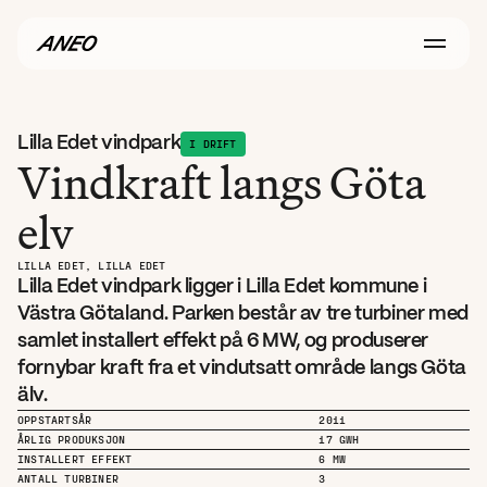
Lilla Edet vindpark
I DRIFT
Vindkraft langs Göta 
elv
LILLA EDET, LILLA EDET
Lilla Edet vindpark ligger i Lilla Edet kommune i 
Västra Götaland. Parken består av tre turbiner med 
samlet installert effekt på 6 MW, og produserer 
fornybar kraft fra et vindutsatt område langs Göta 
älv.
OPPSTARTSÅR
2011
ÅRLIG PRODUKSJON
17 GWH
INSTALLERT EFFEKT
6 MW
ANTALL TURBINER
3