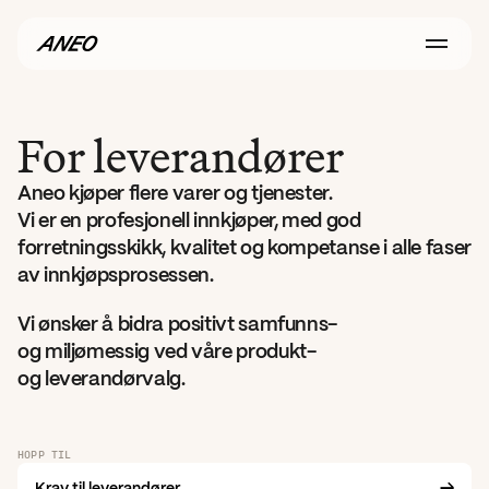
For leverandører
Aneo kjøper flere varer og tjenester. 
Vi er en profesjonell innkjøper, med god 
forretnings­skikk, kvalitet og kompetanse i alle faser 
av innkjøpsprosessen.
Vi ønsker å bidra positivt samfunns- 
og miljømessig ved våre produkt- 
og leverandørvalg.
HOPP TIL
Krav til leverandører
→