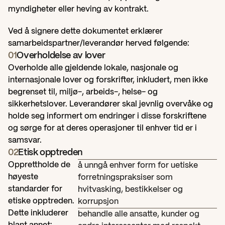
myndigheter eller heving av kontrakt.
Ved å signere dette dokumentet erklærer 
samarbeidspartner/leverandør herved følgende:
01
Overholdelse av lover
Overholde alle gjeldende lokale, nasjonale og 
internasjonale lover og forskrifter, inkludert, men ikke 
begrenset til, miljø-, arbeids-, helse- og 
sikkerhetslover. Leverandører skal jevnlig overvåke og 
holde seg informert om endringer i disse forskriftene 
og sørge for at deres operasjoner til enhver tid er i 
samsvar.
02
Etisk opptreden
Opprettholde de 
å unngå enhver form for uetiske 
høyeste 
forretningspraksiser som 
standarder for 
hvitvasking, bestikkelser og 
etiske opptreden. 
korrupsjon
Dette inkluderer 
behandle alle ansatte, kunder og 