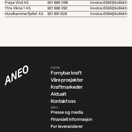
Frøya Vind AS
921 886 098
invoice.6592@kollektor.
Ytre Vikna 1 AS
921 886 292
invoice.6593@kollektor.
Hundhammerfjellet AS
921 891 628
invoice.6594@kollektor.
SIDER
Fornybar kraft
Våre prosjekter
Kraftmarkeder
Aktuelt
Kontakt oss
ANEO
Presse og media
Finansiell informasjon
For leverandører