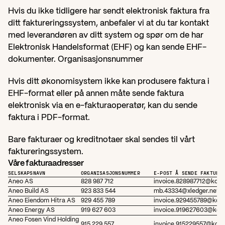
Hvis du ikke tidligere har sendt elektronisk faktura fra 
ditt faktureringssystem, anbefaler vi at du tar kontakt 
med leverandøren av ditt system og spør om de har 
Elektronisk Handelsformat (EHF) og kan sende EHF-
dokumenter. Organisasjonsnummer
Hvis ditt økonomisystem ikke kan produsere faktura i 
EHF-format eller på annen måte sende faktura 
elektronisk via en e-fakturaoperatør, kan du sende 
faktura i PDF-format.
Bare fakturaer og kreditnotaer skal sendes til vårt 
faktureringssystem.
Våre fakturaadresser
SELSKAPSNAVN
ORGANISASJONSNUMMER
E-POST Å SENDE FAKTURA
Aneo AS
828 987 712
invoice.828987712@kolle
Aneo Build AS
923 833 544
mb.43334@xledger.net
Aneo Eiendom Hitra AS
929 455 789
invoice.929455789@kolle
Aneo Energy AS
919 627 603
invoice.919627603@kolle
Aneo Fosen Vind Holding 
915 229 557
invoice.915229557@kolle