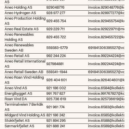
AS
Aneo Holding AS
929048776
invoice.929048776@kolle
Aneo Hydrogen AS
928 977 277
invoice.928977277@kolle
Aneo Production Holding 
929 455 754
invoice.929455754@kolle
AS
Aneo Real Estate AS
929 229 711
invoice.929229711@mottak
Aneo Renewables 
829 455 722
invoice.829455722@kolle
Holding AS
Aneo Renewables 
559383-5779
691841306395527@vouch
Sweden AB
Aneo Retail AS
992 244 224
invoice.992244224@motta
Aneo Retail International 
927984881
invoice.992244224@motta
AS
Aneo Retail Sweden AB
559341-1944
691841306395527@vouch
Aneo Roan Vind Holding 
926 404 601
invoice.926404601@kolle
AS
Aneo Vind AS
921 186 002
invoice.6584@kollektor.
Energibygget AS
991 767 827
invoice.991767827@kolle
Roan Vind DA
925 736 619
invoice.925736619@kolle
Terminalveien 7 Berkåk 
921 961 774
invoice.6583@kollektor.
AS
Midgard Vind Holding AS
821 186 242
invoice.6585@kollektor.
Stokkfjellet AS
921 894 295
invoice.6588@kollektor.
Sørmarkfjellet AS
921 886 241
invoice.6589@kollektor.