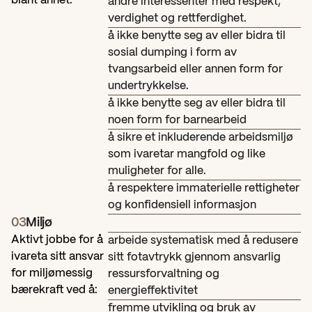
blant annet:
andre interessenter med respekt, 
verdighet og rettferdighet.
å ikke benytte seg av eller bidra til 
sosial dumping i form av 
tvangsarbeid eller annen form for 
undertrykkelse.
å ikke benytte seg av eller bidra til 
noen form for barnearbeid
å sikre et inkluderende arbeidsmiljø 
som ivaretar mangfold og like 
muligheter for alle.
å respektere immaterielle rettigheter 
og konfidensiell informasjon
03
Miljø
Aktivt jobbe for å 
arbeide systematisk med å redusere 
ivareta sitt ansvar 
sitt fotavtrykk gjennom ansvarlig 
for miljømessig 
ressursforvaltning og 
bærekraft ved å:
energieffektivitet
fremme utvikling og bruk av 