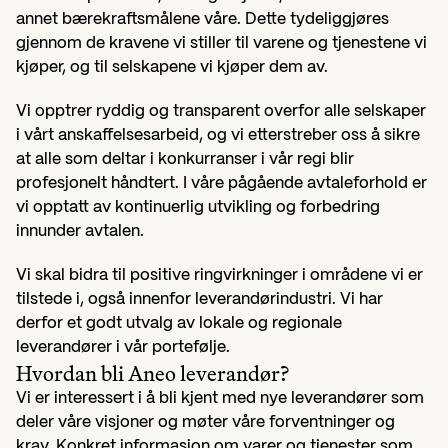
annet bærekraftsmålene våre. Dette tydeliggjøres 
gjennom de kravene vi stiller til varene og tjenestene vi 
kjøper, og til selskapene vi kjøper dem av.
Vi opptrer ryddig og transparent overfor alle selskaper 
i vårt anskaffelsesarbeid, og vi etterstreber oss å sikre 
at alle som deltar i konkurranser i vår regi blir 
profesjonelt håndtert. I våre pågående avtaleforhold er 
vi opptatt av kontinuerlig utvikling og forbedring 
innunder avtalen.
Vi skal bidra til positive ringvirkninger i områdene vi er 
tilstede i, også innenfor leverandørindustri. Vi har 
derfor et godt utvalg av lokale og regionale 
leverandører i vår portefølje.
Hvordan bli Aneo leverandør?
Vi er interessert i å bli kjent med nye leverandører som 
deler våre visjoner og møter våre forventninger og 
krav. Konkret informasjon om varer og tjenester som 