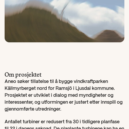
Om prosjektet
Aneo søker tillatelse til å bygge vindkraftparken 
Källmyrberget nord for Ramsjö i Ljusdal kommune. 
Prosjektet er utviklet i dialog med myndigheter og 
interessenter, og utformingen er justert etter innspill og 
gjennomførte utredninger.
Antallet turbiner er redusert fra 30 i tidligere planfase 
til 22 i dagens søknad. De planlagte turbinene kan ha en 