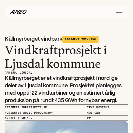
Källmyrberget vindpark
PROSJEKTUTVIKLING
Vindkraftprosjekt i 
Ljusdal kommune
RAMSJÖ, LJUSDAL
Källmyrberget er et vindkraftprosjekt i nordlige 
deler av Ljusdal kommune. Prosjektet planlegges 
med opptil 22 vindturbiner og en estimert årlig 
produksjon på rundt 435 GWh fornybar energi.
ESTIMERT IDRIFTSETTELSE
IKKE BESTEMT
FORVENTET ÅRLIG PRODUKSJON
435 GWH
ANTALL TURBINER
22