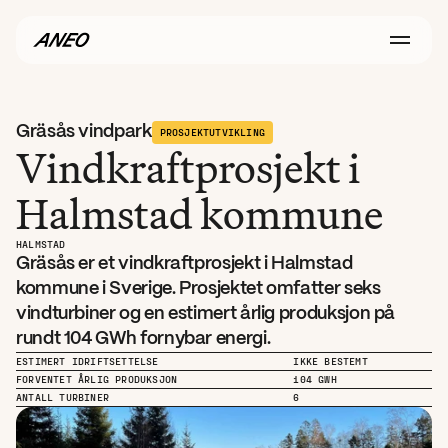
Gräsås vindpark
PROSJEKTUTVIKLING
Vindkraftprosjekt i 
Halmstad kommune
HALMSTAD
Gräsås er et vindkraftprosjekt i Halmstad 
kommune i Sverige. Prosjektet omfatter seks 
vindturbiner og en estimert årlig produksjon på 
rundt 104 GWh fornybar energi.
ESTIMERT IDRIFTSETTELSE
IKKE BESTEMT
FORVENTET ÅRLIG PRODUKSJON
104 GWH
ANTALL TURBINER
6