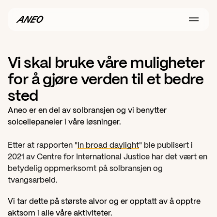
S
O
L
B
R
A
N
S
J
E
N
O
G
A
N
E
O
Vi skal bruke våre muligheter 
for å gjøre verden til et bedre 
sted 
Aneo er en del av solbransjen og vi benytter 
solcellepaneler i våre løsninger.
Etter at rapporten "
In broad daylight
" ble publisert i 
2021 av Centre for International Justice har det vært en 
betydelig oppmerksomt på solbransjen og 
tvangsarbeid.
Vi tar dette på største alvor og er opptatt av å opptre 
aktsom i alle våre aktiviteter.