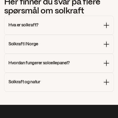
Her finner du svar på flere 
spørsmål om solkraft
Hva er solkraft?
Solkraft i Norge
Hvordan fungerer solcellepanel?
Solkraft og natur