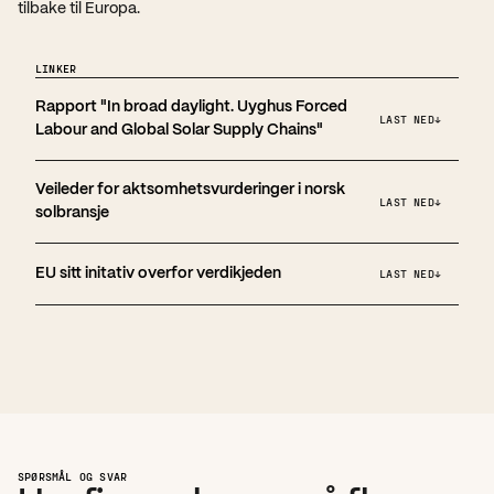
tilbake til Europa.
LINKER
Rapport "In broad daylight. Uyghus Forced 
LAST NED
↓
Labour and Global Solar Supply Chains"
Veileder for aktsomhetsvurderinger i norsk 
LAST NED
↓
solbransje
EU sitt initativ overfor verdikjeden
LAST NED
↓
SPØRSMÅL OG SVAR