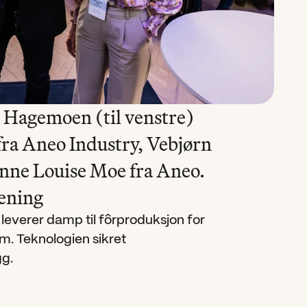
 Hagemoen (til venstre) 
a Aneo Industry, Vebjørn 
anne Louise Moe fra Aneo. 
ening
everer damp til fôrproduksjon for 
m. Teknologien sikret 
g.