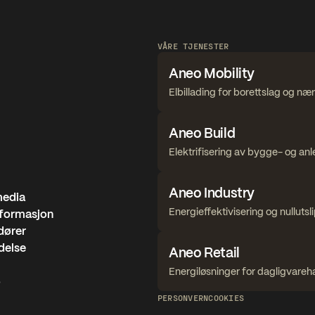
VÅRE TJENESTER
Aneo Mobility
Elbillading for borettslag og n
Aneo Build
Elektrifisering av bygge- og an
Aneo Industry
media
Energieffektivisering og nullutsl
informasjon
dører
edelse
Aneo Retail
Energiløsninger for dagligvareh
o
PERSONVERN
COOKIES