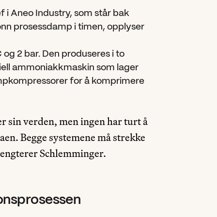
f i Aneo Industry, som står bak 
nn prosessdamp i timen, opplyser 
g 2 bar. Den produseres i to 
striell ammoniakkmaskin som lager 
ampkompressorer for å komprimere 
r sin verden, men ingen har turt å 
laen. Begge systemene må strekke 
oengterer Schlemminger. 
jonsprosessen