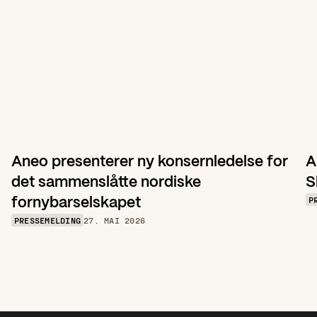
Aneo presenterer ny konsernledelse for 
A
det sammenslåtte nordiske 
S
P
fornybarselskapet
PRESSEMELDING
27. MAI 2026