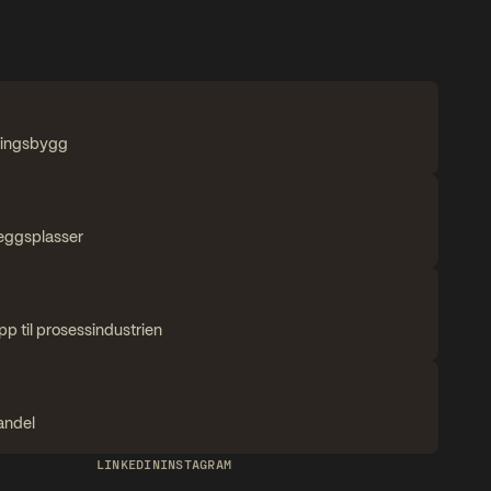
æringsbygg
leggsplasser
ipp til prosessindustrien
andel
LINKEDIN
INSTAGRAM