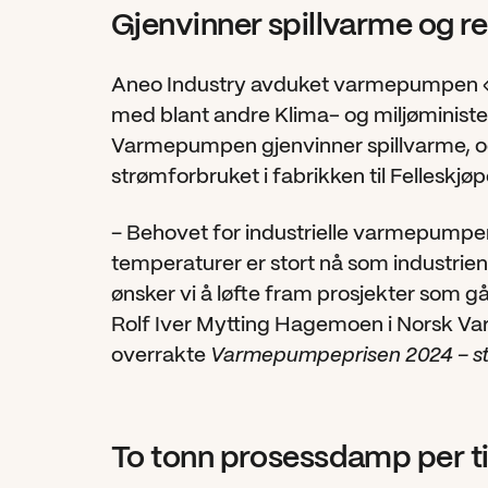
Gjenvinner spillvarme og r
Aneo Industry avduket varmepumpen «Fri
med blant andre Klima- og miljøminister 
Varmepumpen gjenvinner spillvarme, og v
strømforbruket i fabrikken til Felleskjø
– Behovet for industrielle varmepumper
temperaturer er stort nå som industrien s
ønsker vi å løfte fram prosjekter som går
Rolf Iver Mytting Hagemoen i Norsk V
overrakte 
Varmepumpeprisen 2024 – st
To tonn prosessdamp per t