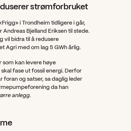
eduserer strømforbruket
gg» i Trondheim tidligere i går, 
Andreas Bjelland Eriksen til stede. 
il bidra til å redusere 
pet Agri med om lag 5 GWh årlig. 
 som kan levere høye 
kal fase ut fossil energi. Derfor 
 foran og satser, sa daglig leder 
armepumpeforening da han 
ørre anlegg.
ime