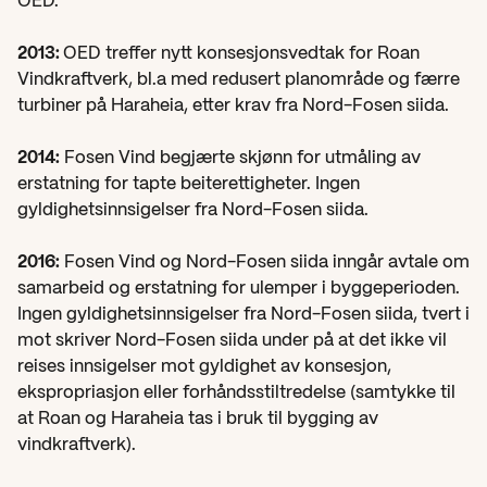
OED.
2013: 
OED treffer nytt konsesjonsvedtak for Roan 
Vindkraftverk, bl.a med redusert planområde og færre 
turbiner på Haraheia, etter krav fra Nord-Fosen siida.
2014:
 Fosen Vind begjærte skjønn for utmåling av 
erstatning for tapte beiterettigheter. Ingen 
gyldighetsinnsigelser fra Nord-Fosen siida.
2016:
 Fosen Vind og Nord-Fosen siida inngår avtale om 
samarbeid og erstatning for ulemper i byggeperioden. 
Ingen gyldighetsinnsigelser fra Nord-Fosen siida, tvert i 
mot skriver Nord-Fosen siida under på at det ikke vil 
reises innsigelser mot gyldighet av konsesjon, 
ekspropriasjon eller forhåndsstiltredelse (samtykke til 
at Roan og Haraheia tas i bruk til bygging av 
vindkraftverk).