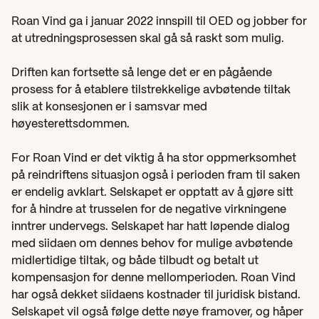
Roan Vind ga i januar 2022 innspill til OED og jobber for 
at utredningsprosessen skal gå så raskt som mulig.
Driften kan fortsette så lenge det er en pågående 
prosess for å etablere tilstrekkelige avbøtende tiltak 
slik at konsesjonen er i samsvar med 
høyesterettsdommen.
For Roan Vind er det viktig å ha stor oppmerksomhet 
på reindriftens situasjon også i perioden fram til saken 
er endelig avklart. Selskapet er opptatt av å gjøre sitt 
for å hindre at trusselen for de negative virkningene 
inntrer undervegs. Selskapet har hatt løpende dialog 
med siidaen om dennes behov for mulige avbøtende 
midlertidige tiltak, og både tilbudt og betalt ut 
kompensasjon for denne mellomperioden. Roan Vind 
har også dekket siidaens kostnader til juridisk bistand. 
Selskapet vil også følge dette nøye framover, og håper 