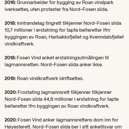
2016: 
Grunnarbeider for bygging av Roan vindpark 
iverksettes, uten protester fra Nord-Fosen siida.
2018:
 Inntrøndelag tingrett tilkjenner Nord-Fosen siida 
10,7 millioner i erstatning for tapte beiteretter ifm 
byggingen av Roan, Harbakksfjellet og Kvenndalsfjellet 
vindkraftverk.
2018: 
Fosen Vind anket erstatningsutmålingen til 
lagmannsretten. Nord-Fosen siida anker ikke.
2019:
 Roan vindkraftverk idriftsettes.
2020: 
Frostating lagmannsrett tilkjenner tilkjenner 
Nord-Fosen siida 44,6 millioner i erstatning for tapte 
beiteretter ifm byggingen av Roan vindkraftverk.
2020: 
Fosen Vind anker lagmannsrettens dom inn for 
Høyesterett. Nord-Fosen siida ber i sitt anketilsvar om 