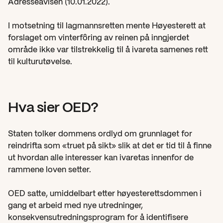
Adresseavisen (10.01.2022).
I motsetning til lagmannsretten mente Høyesterett at 
forslaget om vinterfôring av reinen på inngjerdet 
område ikke var tilstrekkelig til å ivareta samenes rett 
til kulturutøvelse.
Hva sier OED?
Staten tolker dommens ordlyd om grunnlaget for 
reindrifta som «truet på sikt» slik at det er tid til å finne 
ut hvordan alle interesser kan ivaretas innenfor de 
rammene loven setter.
OED satte, umiddelbart etter høyesterettsdommen i 
gang et arbeid med nye utredninger, 
konsekvensutredningsprogram for å identifisere 