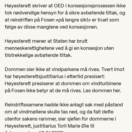
Høyesterett skriver at OED i konsesjonsprosessen ikke 
tok nødvendige hensyn for å sikre avbøtende tiltak, og 
at reindriften på Fosen «på lengre sikt» er truet som 
følge av disse manglene ved konsesjonen.
Høyesterett mener at Staten har brutt 
menneskerettighetene ved å gi en konsesjon uten 
tilstrekkelige avbøtende tiltak.
Dommen sier ikke at vindparkene må rives. Tvert imot 
har høyesterettsjustitiarius i ettertid presisert: 
Høyesterett presiserer at dommen om vindturbinene 
på Fosen ikke betyr at de må rives. Les dommen her.
Reindriftssamene hadde ikke anlagt sak med påstand 
om at vindmøllene skulle tas ned, og da falt dette 
utenfor sakens rammer, sier sjefen for dommerne i 
Høyesterett, justitiarius Toril Marie Øie til 