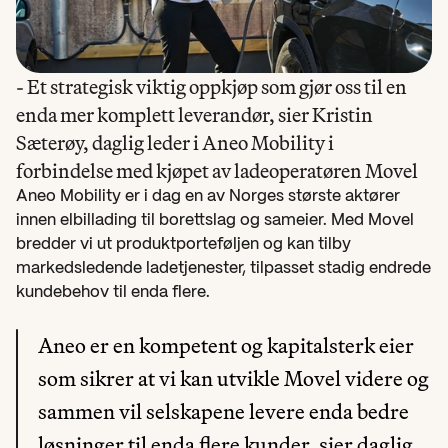
- Et strategisk viktig oppkjøp som gjør oss til en 
enda mer komplett leverandør, sier Kristin 
Sæterøy, daglig leder i Aneo Mobility i 
forbindelse med kjøpet av ladeoperatøren Movel
Aneo Mobility er i dag en av Norges største aktører 
innen elbillading til borettslag og sameier. Med Movel 
bredder vi ut produktporteføljen og kan tilby 
markedsledende ladetjenester, tilpasset stadig endrede 
kundebehov til enda flere.
Aneo er en kompetent og kapitalsterk eier 
som sikrer at vi kan utvikle Movel videre og 
sammen vil selskapene levere enda bedre 
løsninger til enda flere kunder, sier daglig 