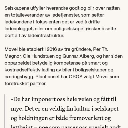
Selskapene utfyller hverandre godt og blir over natten 
en totalleverandør av ladetjenester, som setter 
ladekundene i fokus enten det er ved å drifte 
ladeanlegget, eller om boligselskapet ønsker å sette 
bort alt av ladeinfrastruktur.
Movel ble etablert i 2016 av tre gründere, Per Th. 
Magnor, Ole Hundstuen og Gunnar Alberg, og har siden 
opparbeidet betydelig kompetanse på smart og 
kostnadseffektiv lading av biler i boligselskaper og 
næringsbygg. Blant annet har OBOS valgt Movel som 
foretrukket partner.
-De har imponert oss hele veien og fått til 
mye. Det er en veldig fin kultur i selskapet 
og holdningen er både fremoverlent og 
lettbeint – noe som passer oss spesielt godt, 