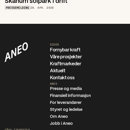
Skånum solpark i drift 
PRESSEMELDING
28. APR. 2026
SIDER
Fornybar kraft
Våre prosjekter
Kraftmarkeder
Aktuelt
Kontakt oss
ANEO
Presse og media
Finansiell informasjon
For leverandører
Styret og ledelse
Om Aneo
Jobb i Aneo
VÅRE TJENESTER