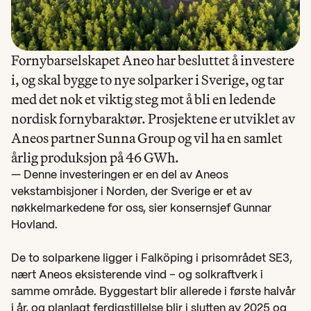
Fornybarselskapet Aneo har besluttet å investere 
i, og skal bygge to nye solparker i Sverige, og tar 
med det nok et viktig steg mot å bli en ledende 
nordisk fornybaraktør. Prosjektene er utviklet av 
Aneos partner Sunna Group og vil ha en samlet 
årlig produksjon på 46 GWh. 
— Denne investeringen er en del av Aneos 
vekstambisjoner i Norden, der Sverige er et av 
nøkkelmarkedene for oss, sier konsernsjef Gunnar 
Hovland.
De to solparkene ligger i Falköping i prisområdet SE3, 
nært Aneos eksisterende vind – og solkraftverk i 
samme område. Byggestart blir allerede i første halvår 
i år, og planlagt ferdigstillelse blir i slutten av 2025 og 